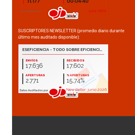
SUSCRIPTORES NEWSLETTER (promedio diario durante
último mes auditado disponible):