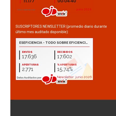
SUSCRIPTORES NEWSLETTER (promedio diario durante
último mes auditado disponible):