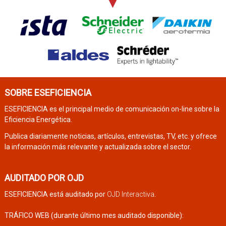
SOBRE ESEFICIENCIA
ESEFICIENCIA es el principal medio de comunicación on-line sobre la
Eficiencia Energética.
Publica diariamente noticias, artículos, entrevistas, TV, etc. y ofrece
la información más relevante y actualizada sobre el sector.
AUDITADO POR OJD
ESEFICIENCIA está auditado por
OJD Interactiva
.
TRÁFICO WEB (durante último mes auditado disponible):