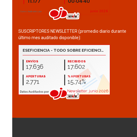
SUSCRIPTORES NEWSLETTER (promedio diario durante
último mes auditado disponible):