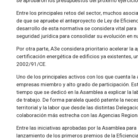
se aprobaron los presupuestos del próximo ejercicio
Entre los principales retos del sector, muchos asoci
de que se apruebe el anteproyecto de Ley de Eficienc
desarrollo de esta normativa se considera vital par
seguridad jurídica para consolidar su evolución en n
Por otra parte, A3e considera prioritario acelerar la
certificación energética de edificios ya existentes, u
2002/91/CE.
Uno de los principales activos con los que cuenta la 
empresas miembro y alto grado de participación. Est
tiempo que se dedicó en la Asamblea a explicar la la
de trabajo. De forma paralela quedó patente la nece
territorial y la labor que desde las distintas Deleg
colaboración más estrecha con las Agencias Regiona
Entre las iniciativas aprobadas por la Asamblea para 
lanzamiento de los primeros premios de la Eficienci