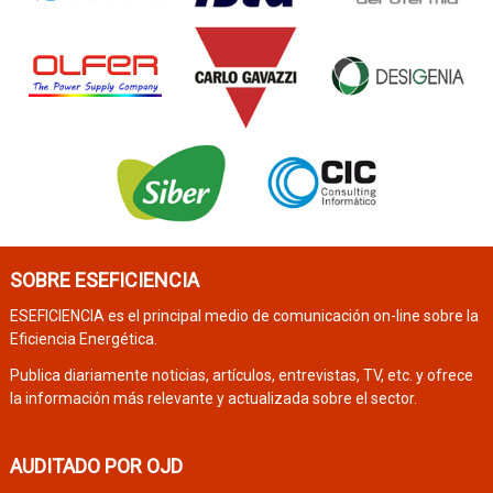
SOBRE ESEFICIENCIA
ESEFICIENCIA es el principal medio de comunicación on-line sobre la
Eficiencia Energética.
Publica diariamente noticias, artículos, entrevistas, TV, etc. y ofrece
la información más relevante y actualizada sobre el sector.
AUDITADO POR OJD