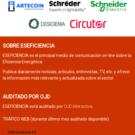
SOBRE ESEFICIENCIA
ESEFICIENCIA es el principal medio de comunicación on-line sobre la
Eficiencia Energética.
Publica diariamente noticias, artículos, entrevistas, TV, etc. y ofrece
la información más relevante y actualizada sobre el sector.
AUDITADO POR OJD
ESEFICIENCIA está auditado por
OJD Interactiva
.
TRÁFICO WEB (durante último mes auditado disponible):