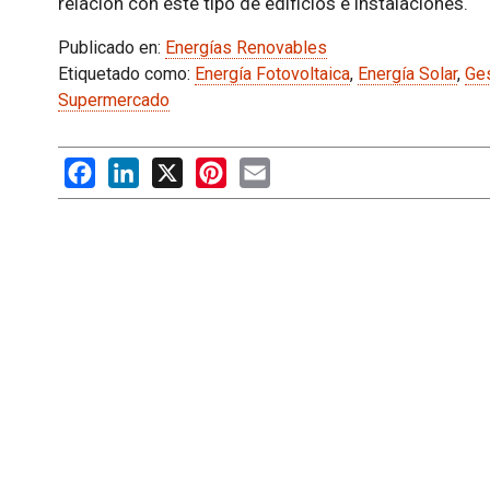
relación con éste tipo de edificios e instalaciones.
Publicado en:
Energías Renovables
Etiquetado como:
Energía Fotovoltaica
,
Energía Solar
,
Ges
Supermercado
Facebook
LinkedIn
X
Pinterest
Email