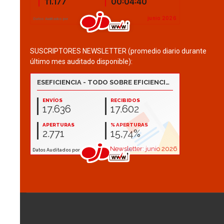
SUSCRIPTORES NEWSLETTER (promedio diario durante
último mes auditado disponible):