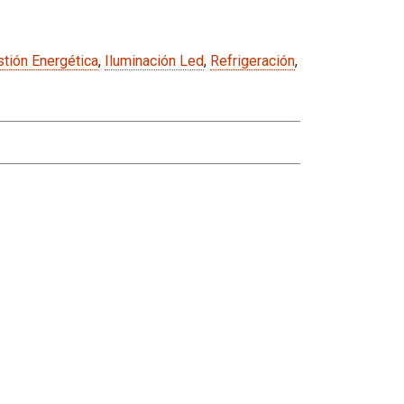
tión Energética
,
Iluminación Led
,
Refrigeración
,