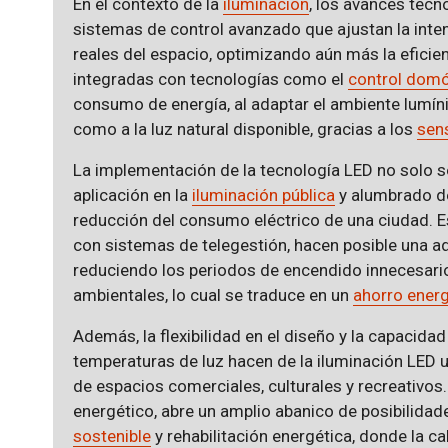
En el contexto de la
iluminación
, los avances tecn
sistemas de control avanzado que ajustan la inte
reales del espacio, optimizando aún más la eficien
integradas con tecnologías como el
control domó
consumo de energía, al adaptar el ambiente lumíni
como a la luz natural disponible, gracias a los
sen
La implementación de la tecnología LED no solo se l
aplicación en la
iluminación pública
y alumbrado de 
reducción del consumo eléctrico de una ciudad. 
con sistemas de telegestión, hacen posible una ad
reduciendo los periodos de encendido innecesari
ambientales, lo cual se traduce en un
ahorro ener
Además, la flexibilidad en el diseño y la capacid
temperaturas de luz hacen de la iluminación LED u
de espacios comerciales, culturales y recreativos.
energético, abre un amplio abanico de posibilida
sostenible
y rehabilitación energética, donde la cal