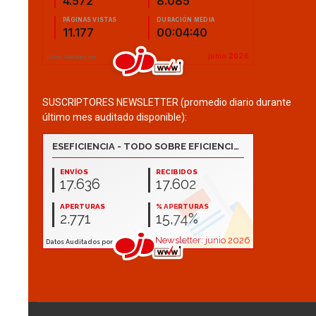
SUSCRIPTORES NEWSLETTER (promedio diario durante
último mes auditado disponible):