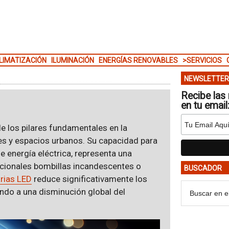
LIMATIZACIÓN
ILUMINACIÓN
ENERGÍAS RENOVABLES
>SERVICIOS
NEWSLETTER
Recibe las 
en tu email
 los pilares fundamentales en la
es y espacios urbanos. Su capacidad para
de energía eléctrica, representa una
dicionales bombillas incandescentes o
BUSCADOR
rias LED
reduce significativamente los
ndo a una disminución global del