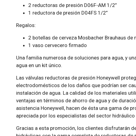
2 reductoras de presión D06F-AM 1/2”
1 reductora de presión D04FS 1/2”
Regalos:
2 botellas de cerveza Mosbacher Brauhaus de m
1 vaso cervecero firmado
Una familia numerosa de soluciones para agua, y una
agua en un kit único.
Las válvulas reductoras de presión Honeywell protege
electrodomésticos de los daños que podrían ser cau
instalación de agua. La calidad de los materiales util
ventajas en términos de ahorro de agua y de duración 
asistencia Honeywell, hacen de ésta una gama de p
apreciada por los especialistas del sector hidráulico 
Gracias a esta promoción, los clientes disfrutarán d
hidráulicas con la gama completa de reductoras de p