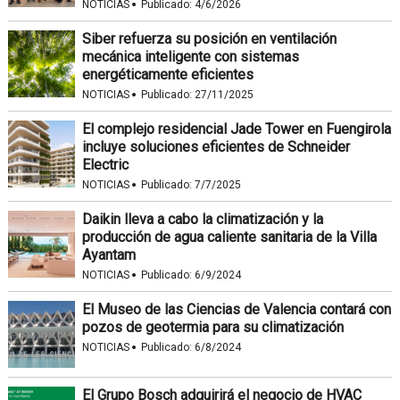
·
NOTICIAS
Publicado:
4/6/2026
Siber refuerza su posición en ventilación
mecánica inteligente con sistemas
energéticamente eficientes
·
NOTICIAS
Publicado:
27/11/2025
El complejo residencial Jade Tower en Fuengirola
incluye soluciones eficientes de Schneider
Electric
·
NOTICIAS
Publicado:
7/7/2025
Daikin lleva a cabo la climatización y la
producción de agua caliente sanitaria de la Villa
Ayantam
·
NOTICIAS
Publicado:
6/9/2024
El Museo de las Ciencias de Valencia contará con
pozos de geotermia para su climatización
·
NOTICIAS
Publicado:
6/8/2024
El Grupo Bosch adquirirá el negocio de HVAC