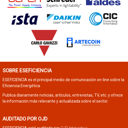
SOBRE ESEFICIENCIA
ESEFICIENCIA es el principal medio de comunicación on-line sobre la
Eficiencia Energética.
Publica diariamente noticias, artículos, entrevistas, TV, etc. y ofrece
la información más relevante y actualizada sobre el sector.
AUDITADO POR OJD
ESEFICIENCIA está auditado por
OJD Interactiva
.