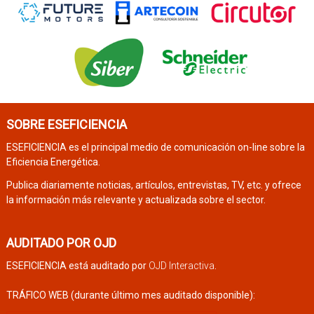
SOBRE ESEFICIENCIA
ESEFICIENCIA es el principal medio de comunicación on-line sobre la
Eficiencia Energética.
Publica diariamente noticias, artículos, entrevistas, TV, etc. y ofrece
la información más relevante y actualizada sobre el sector.
AUDITADO POR OJD
ESEFICIENCIA está auditado por
OJD Interactiva
.
TRÁFICO WEB (durante último mes auditado disponible):