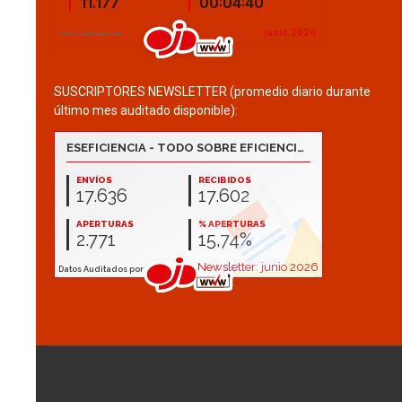
SUSCRIPTORES NEWSLETTER (promedio diario durante
último mes auditado disponible):