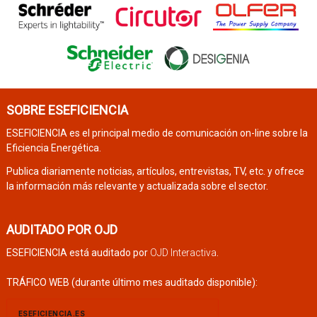
SOBRE ESEFICIENCIA
ESEFICIENCIA es el principal medio de comunicación on-line sobre la
Eficiencia Energética.
Publica diariamente noticias, artículos, entrevistas, TV, etc. y ofrece
la información más relevante y actualizada sobre el sector.
AUDITADO POR OJD
ESEFICIENCIA está auditado por
OJD Interactiva
.
TRÁFICO WEB (durante último mes auditado disponible):