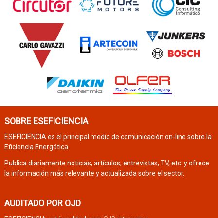
SOBRE ESEFICIENCIA
ESEFICIENCIA es el principal medio de comunicación on-line sobre la
Eficiencia Energética.
Publica diariamente noticias, artículos, entrevistas, TV, etc. y ofrece
la información más relevante y actualizada sobre el sector.
AUDITADO POR OJD