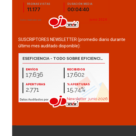
SUSCRIPTORES NEWSLETTER (promedio diario durante
último mes auditado disponible):