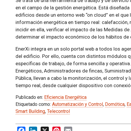
Se trata de una herramienta de trabajo y de servici
en el campo de la gestión energética. Está diseñada 
edificios desde un entorno web “on cloud” en el que 
información energética en tiempo real: calefacción, r
incidir en ella, verificar el impacto de las Medidas d
determinar el impacto económico de los hábitos de 
EnerXi integra en un solo portal web a todos los ag
del edificio. Por ello, cuenta con distintos módulos
específicas de trabajo, de forma sencilla y operativa
Energéticos, Administradores de fincas, Suministra
Pública, llevan a cabo la monitorización, el control 
tiempo real, desde cualquier dispositivo con conexió
Publicado en:
Eficiencia Energética
Etiquetado como:
Automatización y Control
,
Domótica
,
Ea
Smart Building
,
Telecontrol
Facebook
LinkedIn
X
Pinterest
Email