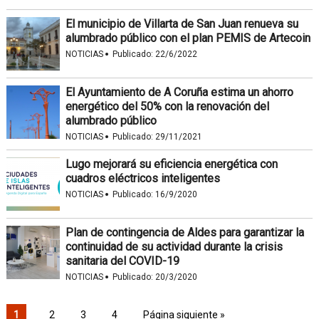
El municipio de Villarta de San Juan renueva su
alumbrado público con el plan PEMIS de Artecoin
·
NOTICIAS
Publicado:
22/6/2022
El Ayuntamiento de A Coruña estima un ahorro
energético del 50% con la renovación del
alumbrado público
·
NOTICIAS
Publicado:
29/11/2021
Lugo mejorará su eficiencia energética con
cuadros eléctricos inteligentes
·
NOTICIAS
Publicado:
16/9/2020
Plan de contingencia de Aldes para garantizar la
continuidad de su actividad durante la crisis
sanitaria del COVID-19
·
NOTICIAS
Publicado:
20/3/2020
1
2
3
4
Página siguiente »