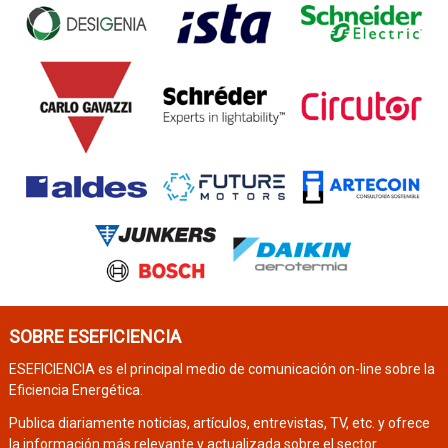
SOBRE ESEFICIENCIA
ESEFICIENCIA es el principal medio de comunicación on-line sobre la
Eficiencia Energética.
Publica diariamente noticias, artículos, entrevistas, TV, etc. y ofrece
la información más relevante y actualizada sobre el sector.