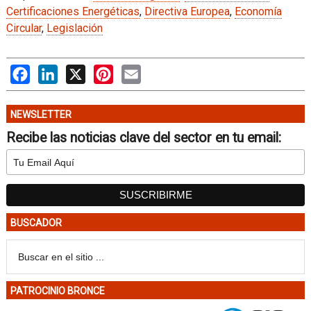
Certificaciones Energéticas
,
Directiva Europea
,
Economía
Circular
,
Legislación
Facebook
LinkedIn
X
Pinterest
Email
NEWSLETTER
Recibe las noticias clave del sector en tu email:
BUSCADOR
PATROCINIO BRONCE