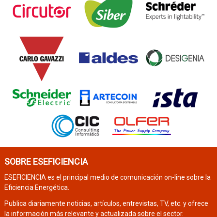
SOBRE ESEFICIENCIA
ESEFICIENCIA es el principal medio de comunicación on-line sobre la
Eficiencia Energética.
Publica diariamente noticias, artículos, entrevistas, TV, etc. y ofrece
la información más relevante y actualizada sobre el sector.