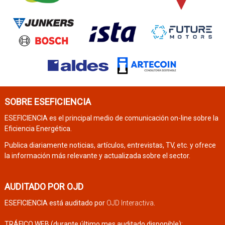
SOBRE ESEFICIENCIA
ESEFICIENCIA es el principal medio de comunicación on-line sobre la
Eficiencia Energética.
Publica diariamente noticias, artículos, entrevistas, TV, etc. y ofrece
la información más relevante y actualizada sobre el sector.
AUDITADO POR OJD
ESEFICIENCIA está auditado por
OJD Interactiva
.
TRÁFICO WEB (durante último mes auditado disponible):