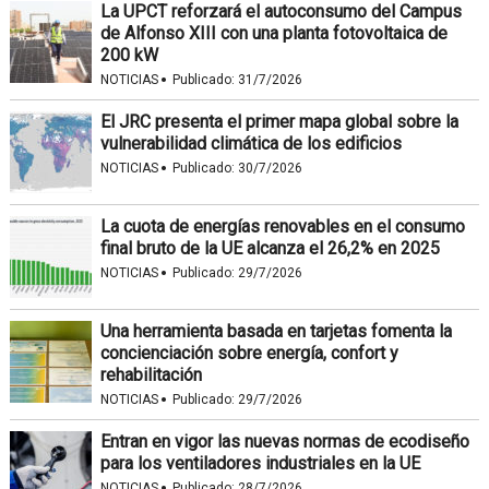
La UPCT reforzará el autoconsumo del Campus
de Alfonso XIII con una planta fotovoltaica de
200 kW
·
NOTICIAS
Publicado:
31/7/2026
El JRC presenta el primer mapa global sobre la
vulnerabilidad climática de los edificios
·
NOTICIAS
Publicado:
30/7/2026
La cuota de energías renovables en el consumo
final bruto de la UE alcanza el 26,2% en 2025
·
NOTICIAS
Publicado:
29/7/2026
Una herramienta basada en tarjetas fomenta la
concienciación sobre energía, confort y
rehabilitación
·
NOTICIAS
Publicado:
29/7/2026
Entran en vigor las nuevas normas de ecodiseño
para los ventiladores industriales en la UE
·
NOTICIAS
Publicado:
28/7/2026