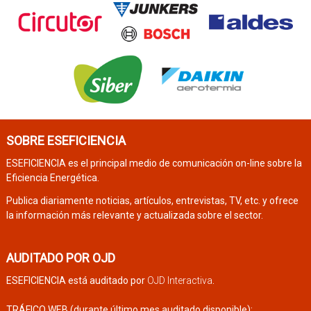
SOBRE ESEFICIENCIA
ESEFICIENCIA es el principal medio de comunicación on-line sobre la
Eficiencia Energética.
Publica diariamente noticias, artículos, entrevistas, TV, etc. y ofrece
la información más relevante y actualizada sobre el sector.
AUDITADO POR OJD
ESEFICIENCIA está auditado por
OJD Interactiva
.
TRÁFICO WEB (durante último mes auditado disponible):