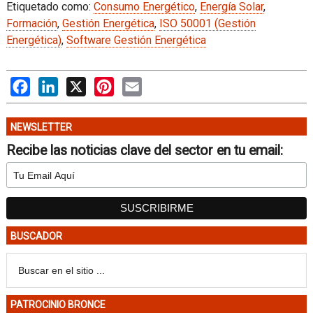
Etiquetado como:
Consumo Energético
,
Energía Solar
,
Formación
,
Gestión Energética
,
ISO 50001 (Gestión
Energética)
,
Software Gestión Energética
Facebook
LinkedIn
X
Pinterest
Email
NEWSLETTER
Recibe las noticias clave del sector en tu email:
BUSCADOR
PATROCINIO BRONCE