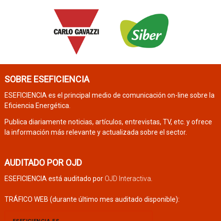
SOBRE ESEFICIENCIA
ESEFICIENCIA es el principal medio de comunicación on-line sobre la
Eficiencia Energética.
Publica diariamente noticias, artículos, entrevistas, TV, etc. y ofrece
la información más relevante y actualizada sobre el sector.
AUDITADO POR OJD
ESEFICIENCIA está auditado por
OJD Interactiva
.
TRÁFICO WEB (durante último mes auditado disponible):