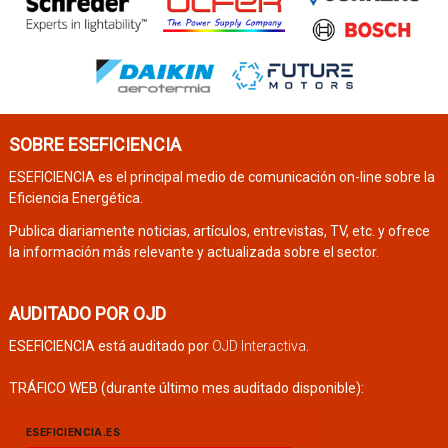
SOBRE ESEFICIENCIA
ESEFICIENCIA es el principal medio de comunicación on-line sobre la
Eficiencia Energética.
Publica diariamente noticias, artículos, entrevistas, TV, etc. y ofrece
la información más relevante y actualizada sobre el sector.
AUDITADO POR OJD
ESEFICIENCIA está auditado por
OJD Interactiva
.
TRÁFICO WEB (durante último mes auditado disponible):