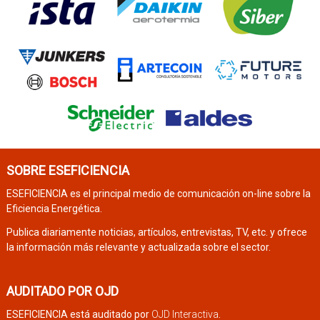
SOBRE ESEFICIENCIA
ESEFICIENCIA es el principal medio de comunicación on-line sobre la
Eficiencia Energética.
Publica diariamente noticias, artículos, entrevistas, TV, etc. y ofrece
la información más relevante y actualizada sobre el sector.
AUDITADO POR OJD
ESEFICIENCIA está auditado por
OJD Interactiva
.