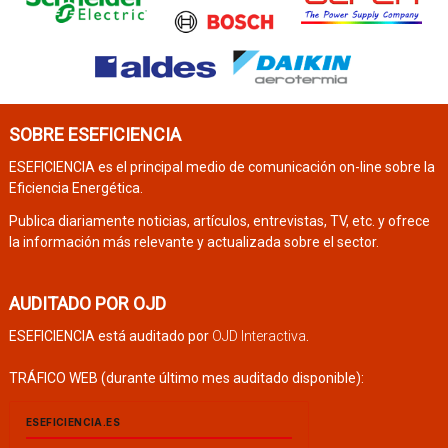
SOBRE ESEFICIENCIA
ESEFICIENCIA es el principal medio de comunicación on-line sobre la
Eficiencia Energética.
Publica diariamente noticias, artículos, entrevistas, TV, etc. y ofrece
la información más relevante y actualizada sobre el sector.
AUDITADO POR OJD
ESEFICIENCIA está auditado por
OJD Interactiva
.
TRÁFICO WEB (durante último mes auditado disponible):