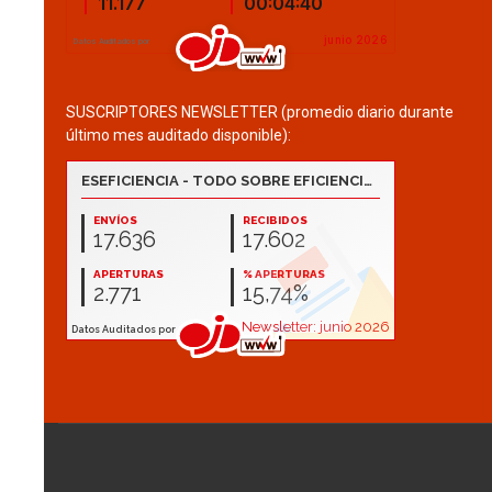
SUSCRIPTORES NEWSLETTER (promedio diario durante
último mes auditado disponible):