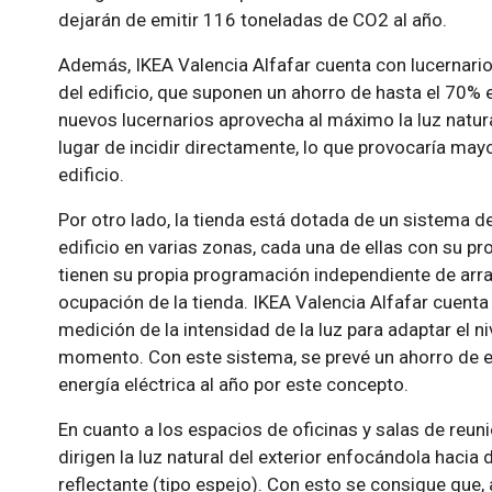
dejarán de emitir 116 toneladas de CO2 al año.
Además, IKEA Valencia Alfafar cuenta con lucernarios 
del edificio, que suponen un ahorro de hasta el 70% en
nuevos lucernarios aprovecha al máximo la luz nat
lugar de incidir directamente, lo que provocaría may
edificio.
Por otro lado, la tienda está dotada de un sistema de
edificio en varias zonas, cada una de ellas con su pr
tienen su propia programación independiente de arr
ocupación de la tienda. IKEA Valencia Alfafar cuent
medición de la intensidad de la luz para adaptar el n
momento. Con este sistema, se prevé un ahorro de 
energía eléctrica al año por este concepto.
En cuanto a los espacios de oficinas y salas de reun
dirigen la luz natural del exterior enfocándola hacia 
reflectante (tipo espejo). Con esto se consigue que,