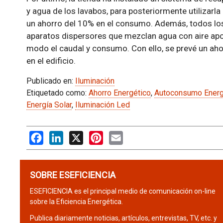
y agua de los lavabos, para posteriormente utilizarla
un ahorro del 10% en el consumo. Además, todos los
aparatos dispersores que mezclan agua con aire apo
modo el caudal y consumo. Con ello, se prevé un ah
en el edificio.
Publicado en:
Iluminación
Etiquetado como:
Ahorro Energético
,
Autoconsumo Energ
Energía Solar
,
Iluminación Led
Facebook
LinkedIn
X
Pinterest
Email
SOBRE ESEFICIENCIA
ESEFICIENCIA es el principal medio de comunicación on-line
sobre la Eficiencia Energética.
Publica diariamente noticias, artículos, entrevistas, TV, etc. y