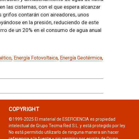
 en las cisternas, con el que espera alcanzar
 grifos contarán con aireadores, unos
yándose en la presión, reduciendo de este
orro de un 20% en el consumo de agua anual
ético
,
Energía Fotovoltaica
,
Energía Geotérmica
,
COPYRIGHT
©1999-2025 El material de ESEFICIENCIA es propiedad
intelectual de Grupo Tecma Red S.L. y está protegido por ley.
No está permitido utilizarlo de ninguna manera sin hacer
referencia a la fuente y sin permiso por escrito de Grupo