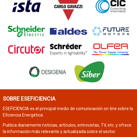
SOBRE ESEFICIENCIA
ESEFICIENCIA es el principal medio de comunicación on-line sobre la
Eficiencia Energética.
Publica diariamente noticias, artículos, entrevistas, TV, etc. y ofrece
la información más relevante y actualizada sobre el sector.