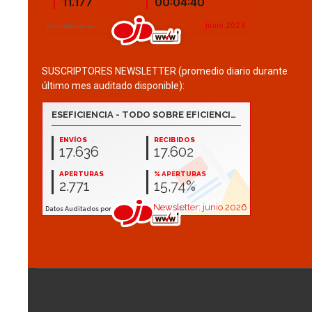
SUSCRIPTORES NEWSLETTER (promedio diario durante
último mes auditado disponible):