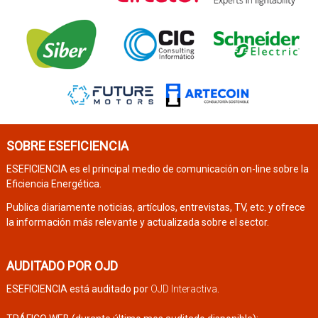
SOBRE ESEFICIENCIA
ESEFICIENCIA es el principal medio de comunicación on-line sobre la
Eficiencia Energética.
Publica diariamente noticias, artículos, entrevistas, TV, etc. y ofrece
la información más relevante y actualizada sobre el sector.
AUDITADO POR OJD
ESEFICIENCIA está auditado por
OJD Interactiva
.