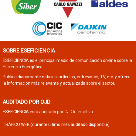
SOBRE ESEFICIENCIA
ESEFICIENCIA es el principal medio de comunicación on-line sobre la
Eficiencia Energética.
Publica diariamente noticias, artículos, entrevistas, TV, etc. y ofrece
la información más relevante y actualizada sobre el sector.
AUDITADO POR OJD
ESEFICIENCIA está auditado por
OJD Interactiva
.
TRÁFICO WEB (durante último mes auditado disponible):