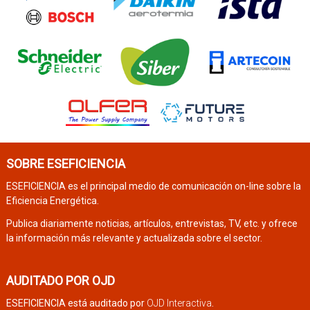
SOBRE ESEFICIENCIA
ESEFICIENCIA es el principal medio de comunicación on-line sobre la
Eficiencia Energética.
Publica diariamente noticias, artículos, entrevistas, TV, etc. y ofrece
la información más relevante y actualizada sobre el sector.
AUDITADO POR OJD
ESEFICIENCIA está auditado por
OJD Interactiva
.