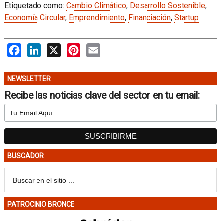
Etiquetado como:
Cambio Climático
,
Desarrollo Sostenible
,
Economía Circular
,
Emprendimiento
,
Financiación
,
Startup
Facebook
LinkedIn
X
Pinterest
Email
NEWSLETTER
Recibe las noticias clave del sector en tu email:
BUSCADOR
PATROCINIO BRONCE