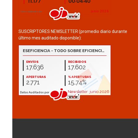
SUSCRIPTORES NEWSLETTER (promedio diario durante
último mes auditado disponible):