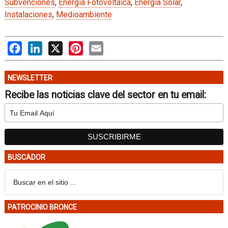
Subvenciones
,
Energía Fotovoltaica
,
Energía Solar
,
Instalaciones
,
Medioambiente
Facebook
LinkedIn
X
Pinterest
Email
NEWSLETTER
Recibe las noticias clave del sector en tu email:
BUSCADOR
PATROCINIO BRONCE