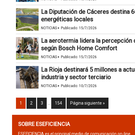
La Diputación de Cáceres destina 
energéticas locales
·
NOTICIAS
Publicado:
15/7/2026
La aerotermia lidera la percepción 
según Bosch Home Comfort
·
NOTICIAS
Publicado:
15/7/2026
La Rioja destinará 5 millones a actu
industria y sector terciario
·
NOTICIAS
Publicado:
10/7/2026
1
2
3
…
154
Página siguiente »
SOBRE ESEFICIENCIA
ESEFICIENCIA es el principal medio de comunicación on-line