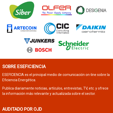
SOBRE ESEFICIENCIA
ESEFICIENCIA es el principal medio de comunicación on-line sobre la
Eficiencia Energética.
Publica diariamente noticias, artículos, entrevistas, TV, etc. y ofrece
la información más relevante y actualizada sobre el sector.
AUDITADO POR OJD