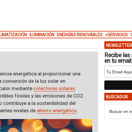
LIMATIZACIÓN
ILUMINACIÓN
ENERGÍAS RENOVABLES
>SERVICIOS
NEWSLETTER
Recibe las 
en tu email
ciencia energética al proporcionar una
a conversión de la luz solar en
calor mediante
colectores solares
tibles fósiles y las emisiones de CO2.
BUSCADOR
 contribuye a la sostenibilidad del
tantes niveles de
ahorro energético
.