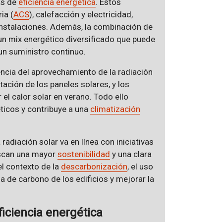
as de
eficiencia energética
. Estos
ia (
ACS
), calefacción y electricidad,
instalaciones. Además, la combinación de
un mix energético diversificado que puede
un suministro continuo.
encia del aprovechamiento de la radiación
tación de los paneles solares, y los
el calor solar en verano. Todo ello
ticos y contribuye a una
climatización
diación solar va en línea con iniciativas
uscan una mayor
sostenibilidad
y una clara
el contexto de la
descarbonización
, el uso
lla de carbono de los edificios y mejorar la
iciencia energética