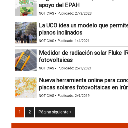
apoyo del EPAH
·
NOTICIAS
Publicado:
27/3/2023
La UCO idea un modelo que permite 
planos inclinados
·
NOTICIAS
Publicado:
1/4/2021
Medidor de radiación solar Fluke I
fotovoltaicas
·
NOTICIAS
Publicado:
25/1/2021
Nueva herramienta online para conoc
placas solares fotovoltaicas en Irú
·
NOTICIAS
Publicado:
2/9/2019
1
2
Página siguiente »