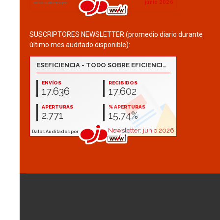
SUSCRIPTORES NEWSLETTER (promedio diario durante
último mes auditado disponible):