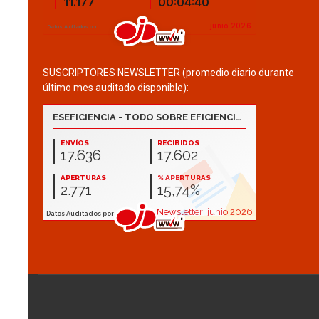
SUSCRIPTORES NEWSLETTER (promedio diario durante
último mes auditado disponible):