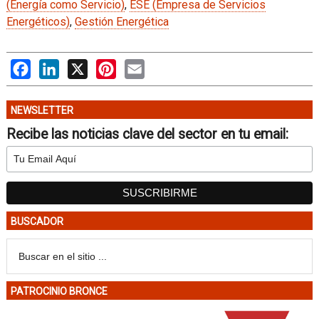
(Energía como Servicio)
,
ESE (Empresa de Servicios
Energéticos)
,
Gestión Energética
Facebook
LinkedIn
X
Pinterest
Email
NEWSLETTER
Recibe las noticias clave del sector en tu email:
BUSCADOR
PATROCINIO BRONCE