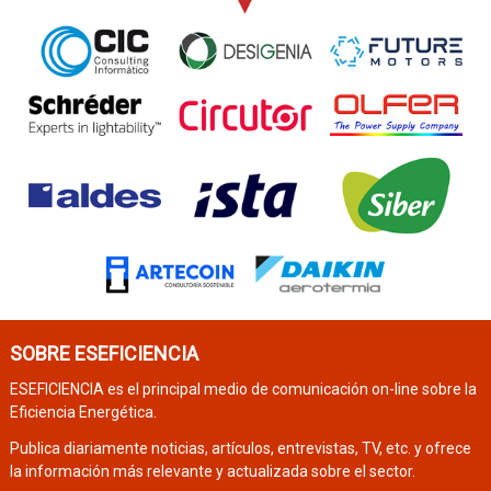
SOBRE ESEFICIENCIA
ESEFICIENCIA es el principal medio de comunicación on-line sobre la
Eficiencia Energética.
Publica diariamente noticias, artículos, entrevistas, TV, etc. y ofrece
la información más relevante y actualizada sobre el sector.