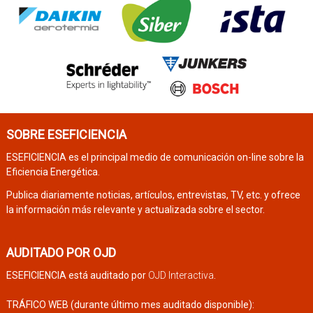
SOBRE ESEFICIENCIA
ESEFICIENCIA es el principal medio de comunicación on-line sobre la
Eficiencia Energética.
Publica diariamente noticias, artículos, entrevistas, TV, etc. y ofrece
la información más relevante y actualizada sobre el sector.
AUDITADO POR OJD
ESEFICIENCIA está auditado por
OJD Interactiva
.
TRÁFICO WEB (durante último mes auditado disponible):