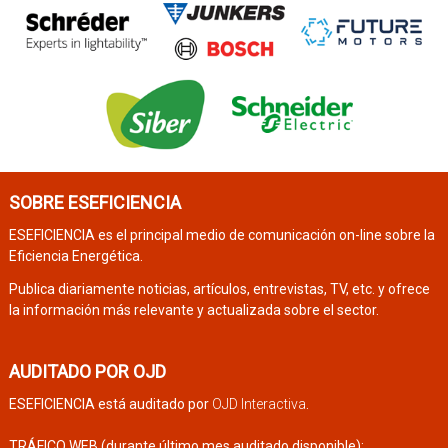
SOBRE ESEFICIENCIA
ESEFICIENCIA es el principal medio de comunicación on-line sobre la
Eficiencia Energética.
Publica diariamente noticias, artículos, entrevistas, TV, etc. y ofrece
la información más relevante y actualizada sobre el sector.
AUDITADO POR OJD
ESEFICIENCIA está auditado por
OJD Interactiva
.
TRÁFICO WEB (durante último mes auditado disponible):