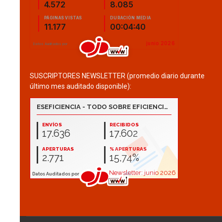
SUSCRIPTORES NEWSLETTER (promedio diario durante
último mes auditado disponible):