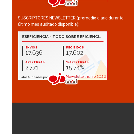
SUSCRIPTORES NEWSLETTER (promedio diario durante
último mes auditado disponible):