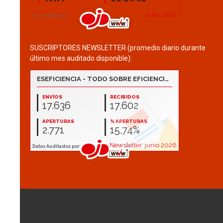
SUSCRIPTORES NEWSLETTER (promedio diario durante
último mes auditado disponible):