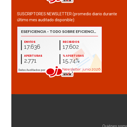
SUSCRIPTORES NEWSLETTER (promedio diario durante
último mes auditado disponible):
Quiénes som