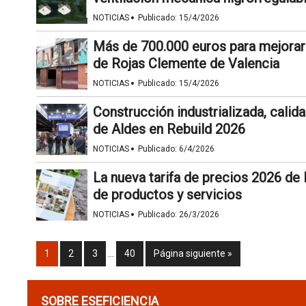
·
NOTICIAS
Publicado:
15/4/2026
Más de 700.000 euros para mejorar 
de Rojas Clemente de Valencia
·
NOTICIAS
Publicado:
15/4/2026
Construcción industrializada, calidad
de Aldes en Rebuild 2026
·
NOTICIAS
Publicado:
6/4/2026
La nueva tarifa de precios 2026 de 
de productos y servicios
·
NOTICIAS
Publicado:
26/3/2026
1
2
3
…
40
Página siguiente »
SOBRE ESEFICIENCIA