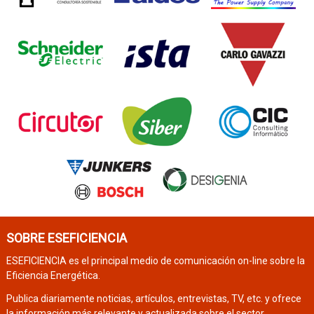
SOBRE ESEFICIENCIA
ESEFICIENCIA es el principal medio de comunicación on-line sobre la
Eficiencia Energética.
Publica diariamente noticias, artículos, entrevistas, TV, etc. y ofrece
la información más relevante y actualizada sobre el sector.