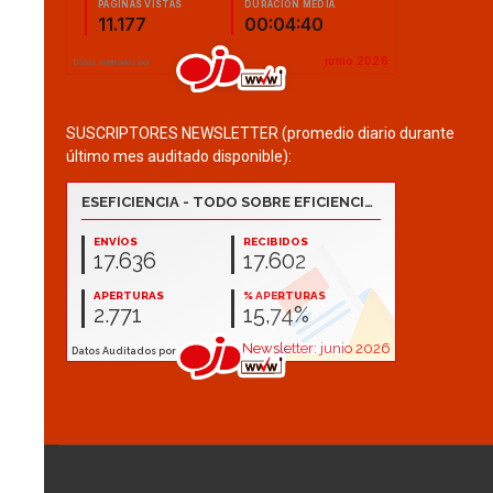
SUSCRIPTORES NEWSLETTER (promedio diario durante
último mes auditado disponible):