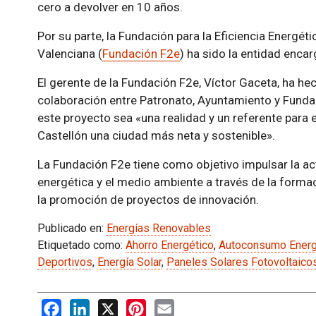
cero a devolver en 10 años.
Por su parte, la Fundación para la Eficiencia Energé
Valenciana (
Fundación F2e
) ha sido la entidad enca
El gerente de la Fundación F2e, Víctor Gaceta, ha he
colaboración entre Patronato, Ayuntamiento y Fundac
este proyecto sea «una realidad y un referente para 
Castellón una ciudad más neta y sostenible».
La Fundación F2e tiene como objetivo impulsar la ac
energética y el medio ambiente a través de la formac
la promoción de proyectos de innovación.
Publicado en:
Energías Renovables
Etiquetado como:
Ahorro Energético
,
Autoconsumo Energ
Deportivos
,
Energía Solar
,
Paneles Solares Fotovoltaico
Facebook
LinkedIn
X
Pinterest
Email